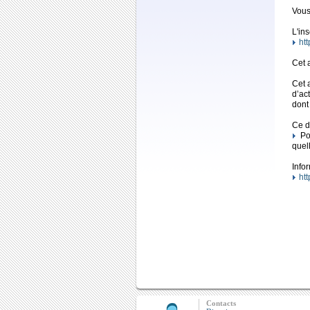
Vous 
L'ins
ht
Cet 
Cet 
d’ac
dont 
Ce d
Pou
quel
Info
htt
Contacts