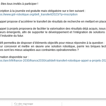
êtes tous invités à participer !
cription à la journée est gratuite mais obligatoire sur e lien suivant :
tps://www.gdr-robotique.org/defi_transfert/2023/?p=inscription
appel propose d’accélérer le transfert de résultats de recherche en mettant en place
appel à projets proposera de faciliter la valorisation des résultats déjà acquis, iss
teurs émergents, afin de supporter le développement et l’intégration de solutions r
l’industrie du futur.
éfi permettra de disposer d’éléments objectifs pour mieux répondre à la question :
r concevoir et mettre en œuvre une solution robotique, parmi les briques tech
les sont les mieux adaptées aux contraintes opérationnelles ?
rmation disponible sur :
ps://anr.fr/fr/france-2030/france2030/call/defi-transfert-robotique-appel-a-projets-20
Ce site regroupe