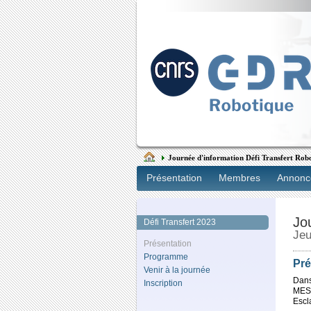
Journée d'information Défi Transfert Rob
Présentation
Membres
Annonc
Jo
Défi Transfert 2023
Jeu
Présentation
Programme
Pré
Venir à la journée
Dans
Inscription
MESR
Escl