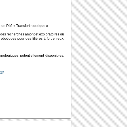
 un Défi « Transfert robotique ».
us des recherches amont et exploratoires ou
obotiques pour des filières à fort enjeux,
nologiques potentiellement disponibles,
23/