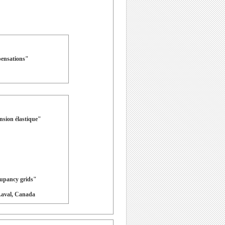
pensations"
sion élastique"
cupancy grids"
 Laval, Canada