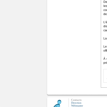
De
le
co
de
L’
di
ca
La
Le
of
À 
pr
Contacts
Direction
Webmaster