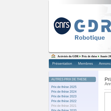
Activités du GDR
Prix de thèse
Année 2
Présentation
Membres
Annonc
Pr
AUTRES PRIX DE THESE
An
Prix de thèse 2025
Prix de thèse 2024
Prix de thèse 2023
Prix de thèse 2022
Prix de thèse 2021
Prix de thèse 2020