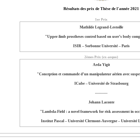
Résultats des prix de Thèse de l'année 2021
1er Prix
Mathilde Legrand-Lestoille
"Upper-limb prostheses control based on user’s body com
ISIR – Sorbonne Université – Paris
2èmes Prix (ex-aequo)
Arda Yigit
"Conception et commande d’un manipulateur aérien avec suspen
ICube – Université de Strasbourg
----------
Johann Laconte
"Lambda-Field : a novel framework for risk assessment in oc
Institut Pascal – Université Clermont-Auvergne – Université