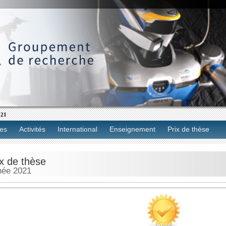
021
es
Activités
International
Enseignement
Prix de thèse
ix de thèse
née 2021