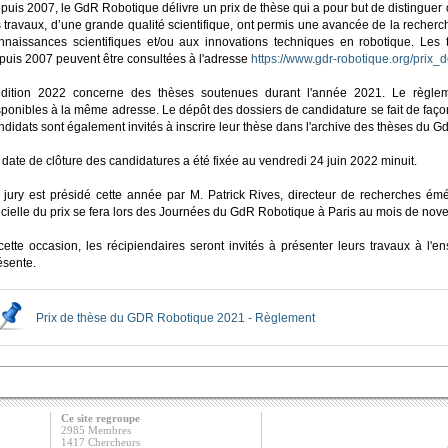
puis 2007, le GdR Robotique délivre un prix de thèse qui a pour but de distinguer
s travaux, d’une grande qualité scientifique, ont permis une avancée de la recher
nnaissances scientifiques et/ou aux innovations techniques en robotique. Le
puis 2007 peuvent être consultées à l'adresse
https://www.gdr-robotique.org/prix_
édition 2022 concerne des thèses soutenues durant l'année 2021. Le règlem
sponibles à la même adresse. Le dépôt des dossiers de candidature se fait de faço
ndidats sont également invités à inscrire leur thèse dans l'archive des thèses du G
 date de clôture des candidatures a été fixée au vendredi 24 juin 2022 minuit.
 jury est présidé cette année par M. Patrick Rives, directeur de recherches émé
ficielle du prix se fera lors des Journées du GdR Robotique à Paris au mois de no
cette occasion, les récipiendaires seront invités à présenter leurs travaux à l
ésente.
Prix de thèse du GDR Robotique 2021 - Règlement
Ce site regroupe
2985 Membres
1417 Chercheurs