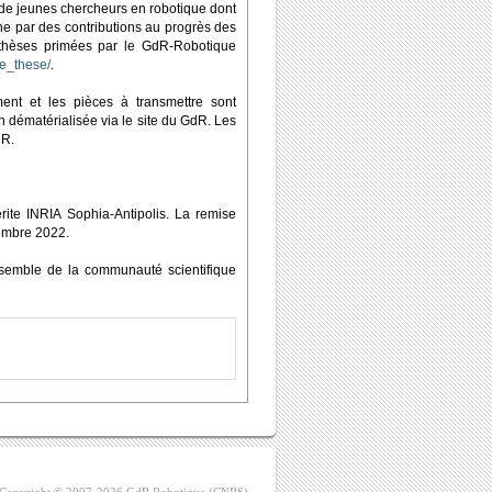
 de jeunes chercheurs en robotique dont
che par des contributions au progrès des
s thèses primées par le GdR-Robotique
de_these/
.
ent et les pièces à transmettre sont
n dématérialisée via le site du GdR. Les
dR.
rite INRIA Sophia-Antipolis. La remise
vembre 2022.
'ensemble de la communauté scientifique