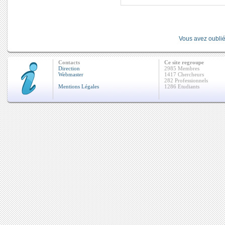
Vous avez oublié
Contacts
Ce site regroupe
Direction
2985 Membres
Webmaster
1417 Chercheurs
282 Professionnels
Mentions Légales
1286 Etudiants