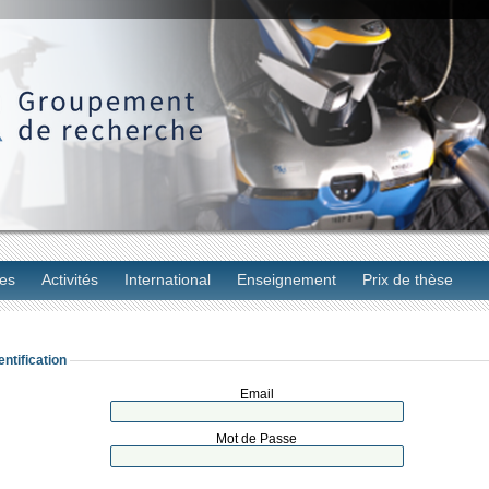
es
Activités
International
Enseignement
Prix de thèse
entification
Email
Mot de Passe