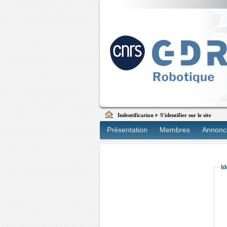
Indentification
S'identifier sur le site
Présentation
Membres
Annonc
Id