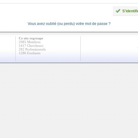
S'identifi
Vous avez oublié (ou perdu) votre mot de passe ?
Ce site regroupe
2985 Membres
1417 Chercheurs
282 Professionnels
1286 Etudiants