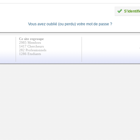
S'identifi
Vous avez oublié (ou perdu) votre mot de passe ?
Ce site regroupe
2985 Membres
1417 Chercheurs
282 Professionnels
1286 Etudiants