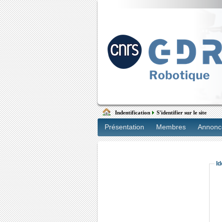
Indentification
S'identifier sur le site
Présentation
Membres
Annonc
Id