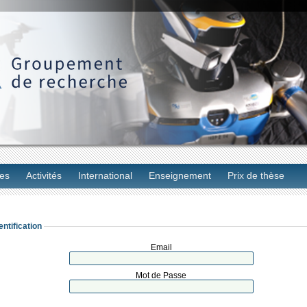
es
Activités
International
Enseignement
Prix de thèse
entification
Email
Mot de Passe