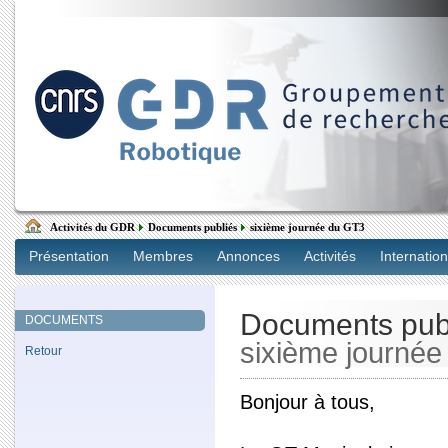
Activités du GDR
Documents publiés
sixième journée du GT3
Présentation
Membres
Annonces
Activités
Internation
Documents pub
DOCUMENTS
sixième journé
Retour
Bonjour à tous,