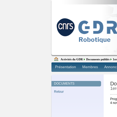
Activités du GDR
Documents publiés
1er
Présentation
Membres
Annonc
Do
DOCUMENTS
1er
Retour
Prog
4 no